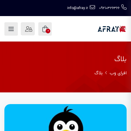
info@afray.ir
09210326366
0
بلاگ
افرای وب
بلاگ