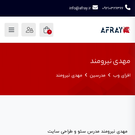
info@afray.ir
09210326366
0
مهدی نیرومند
افرای وب
مدرسین
مهدی نیرومند
مهدی نیرومند مدرس سئو و طراحی سایت