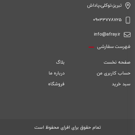
تبریز،توکلی،پاداش
09033778725
info@afray.ir
فهرست سفارشی
صفحه نخست
بلاگ
حساب کاربری من
درباره ما
سبد خرید
فروشگاه
تمام حقوق برای افرای محفوظ است