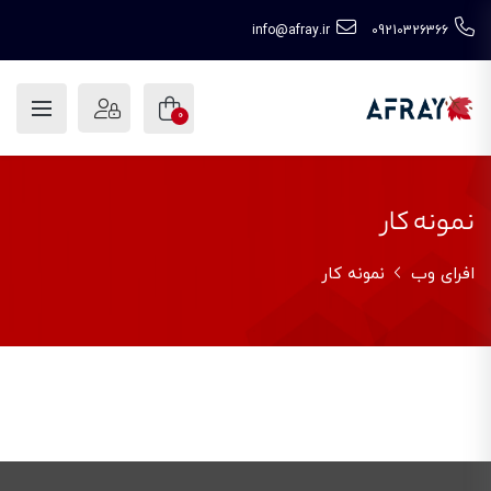
info@afray.ir
09210326366
0
نمونه کار
افرای وب
نمونه کار